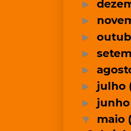
deze
►
nove
►
outu
►
sete
►
agos
►
julho
►
junh
►
maio
▼