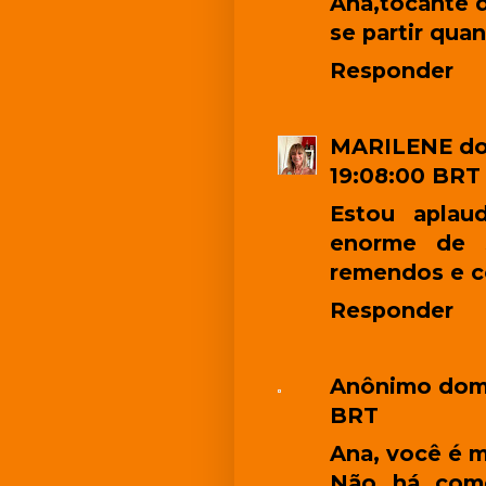
Ana,tocante d
se partir qua
Responder
MARILENE
do
19:08:00 BRT
Estou apla
enorme de s
remendos e co
Responder
Anônimo
domi
BRT
Ana
, você é m
Não há como