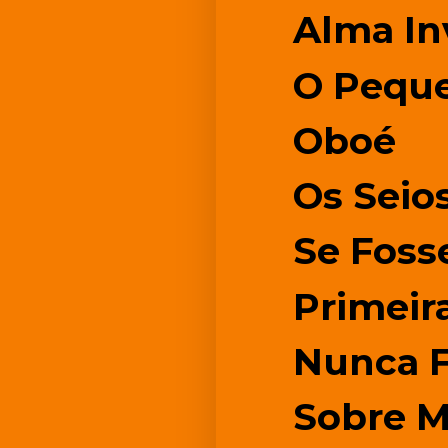
Alma Inv
O Peque
Oboé
Os Seio
Se Foss
Primeir
Nunca F
Sobre 