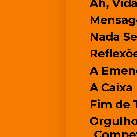
Ah, Vida!
Mensage
Nada Se
Reflexõ
A Emend
A Caixa
Fim de 
Orgulho
Compet