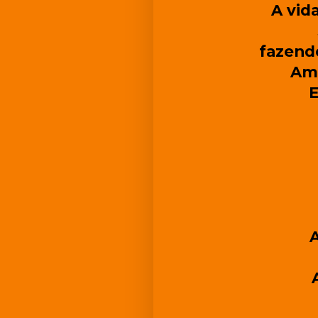
A vid
fazendo
Ama
E
A