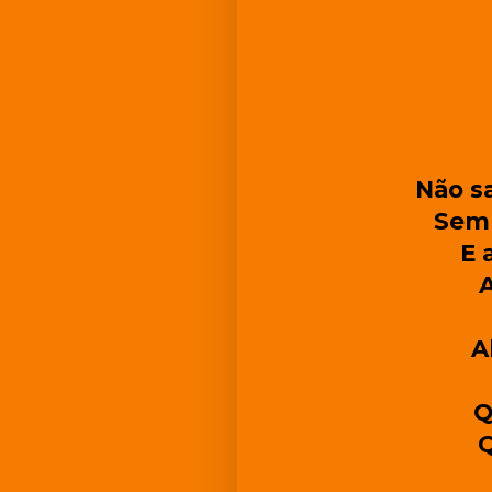
Não sa
Semp
E 
A
Q
Q