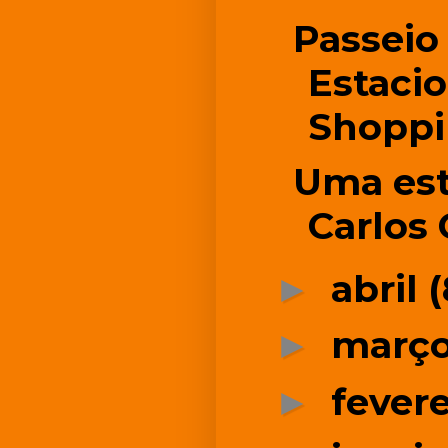
Passeio
Estaci
Shopp
Uma est
Carlos
abril
(
►
març
►
fever
►