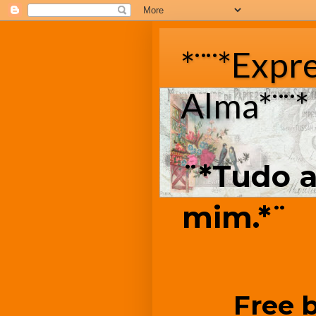
*¨¨*Expr
Alma*¨¨*
¨*Tudo a
mim.*¨
Free 