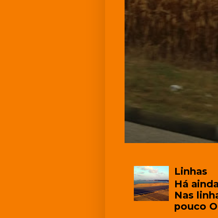
Linhas
Há ainda
Nas linh
pouco O 