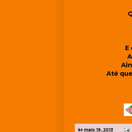
Q
E 
A
Ain
Até que
às
maio 19, 2013