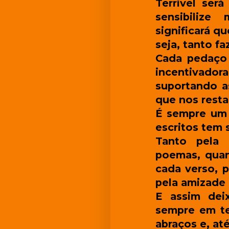
Terrível ser
sensibilize
significará q
seja, tanto fa
Cada pedaço 
incentivado
suportando a
que nos rest
É sempre um 
escritos tem 
Tanto pela 
poemas, quan
cada verso, p
pela amizade 
E assim dei
sempre em teu
abraços e, at