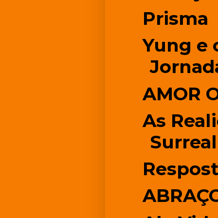
Prisma
Yung e 
Jornad
AMOR O
As Real
Surreal
Respos
ABRAÇO